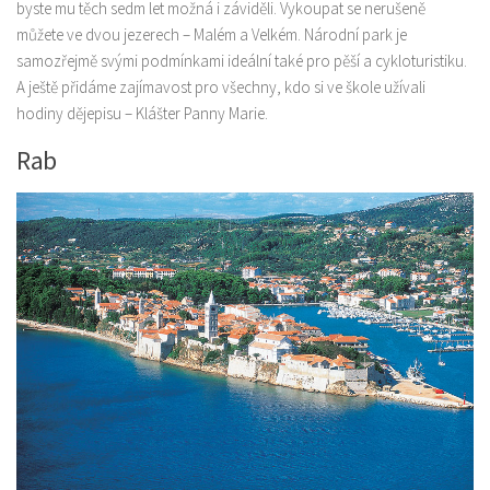
byste mu těch sedm let možná i záviděli. Vykoupat se nerušeně
můžete ve dvou jezerech – Malém a Velkém. Národní park je
samozřejmě svými podmínkami ideální také pro pěší a cykloturistiku.
A ještě přidáme zajímavost pro všechny, kdo si ve škole užívali
hodiny dějepisu – Klášter Panny Marie.
Rab