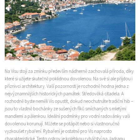
Na Visu stojí za zmínku především nádherně zachovalá příroda, díky
které si užijete skutečně poklidnou dovolenou. Na své si ale přijdou i
příznivci architektury. Vaší pozornosti je rozhodně hodna jedna z
nejvýznamnějších historických památek: Středověká citadela. A
rozhodně byste neměli Vis opustit, dokud neochutnáte tradiční hib –
jsou to vlastně bochánky ze sušených fíků smíchaných s mletými
mandlemi a pálenkou. Ideální podmínky pro vodní radovánky vaši
dovolenou korunují. Můžete se potápět nebo si vlastnoručně
vyzkoušet rybaření. Rybaření je ostatně pro Vis naprosto
charakteristické. Tento ostrov je kolébkou rybářství na Jadranu.