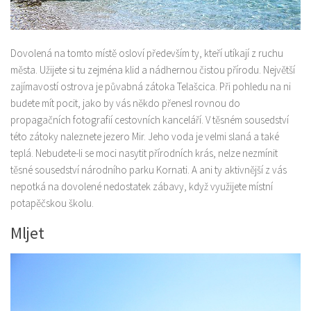
Dovolená na tomto místě osloví především ty, kteří utíkají z ruchu
města. Užijete si tu zejména klid a nádhernou čistou přírodu. Největší
zajímavostí ostrova je půvabná zátoka Telašcica. Při pohledu na ni
budete mít pocit, jako by vás někdo přenesl rovnou do
propagačních fotografií cestovních kanceláří. V těsném sousedství
této zátoky naleznete jezero Mir. Jeho voda je velmi slaná a také
teplá. Nebudete-li se moci nasytit přírodních krás, nelze nezmínit
těsné sousedství národního parku Kornati. A ani ty aktivnější z vás
nepotká na dovolené nedostatek zábavy, když využijete místní
potapěčskou školu.
Mljet