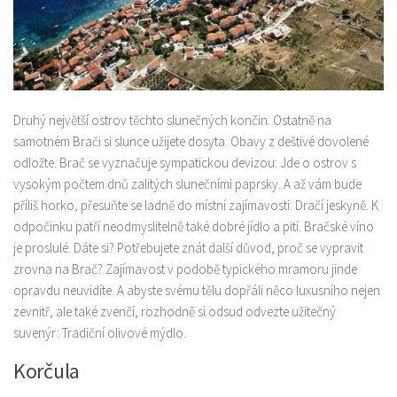
Druhý největší ostrov těchto slunečných končin. Ostatně na
samotném Brači si slunce užijete dosyta. Obavy z deštivé dovolené
odložte. Brač se vyznačuje sympatickou devizou: Jde o ostrov s
vysokým počtem dnů zalitých slunečními paprsky. A až vám bude
příliš horko, přesuňte se ladně do místní zajímavosti: Dračí jeskyně. K
odpočinku patří neodmyslitelně také dobré jídlo a pití. Bračské víno
je proslulé. Dáte si? Potřebujete znát další důvod, proč se vypravit
zrovna na Brač? Zajímavost v podobě typického mramoru jinde
opravdu neuvidíte. A abyste svému tělu dopřáli něco luxusního nejen
zevnitř, ale také zvenčí, rozhodně si odsud odvezte užitečný
suvenýr: Tradiční olivové mýdlo.
Korčula