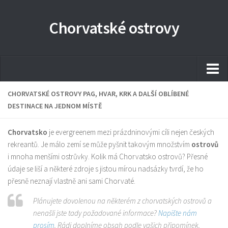
Chorvatské ostrovy
O Chorvatsku
CHORVATSKÉ OSTROVY PAG, HVAR, KRK A DALŠÍ OBLÍBENÉ
DESTINACE NA JEDNOM MÍSTĚ
Ostrov Vir Chorvatsko
Dovolená v Chorvatsku
Chorvatsko
je evergreenem mezi prázdninovými cíli nejen českých
rekreantů. Je málo zemí se může pyšnit takovým množstvím
ostrovů
Ubytování v Chorvatsku
i mnoha menšími ostrůvky. Kolik má Chorvatsko ostrovů? Přesné
Foto-galerie
údaje se liší a některé zdroje s jistou mírou nadsázky tvrdí, že ho
přesně neznají vlastně ani sami Chorvaté.
Kdo jsme
Plánujete dovolenou na některém z chorvatských ostrovů a
Kontakt
nenašli jste tady požadované informace?
Napište nám
prosím
. Rádi doplníme obsah podle vašich připomínek.