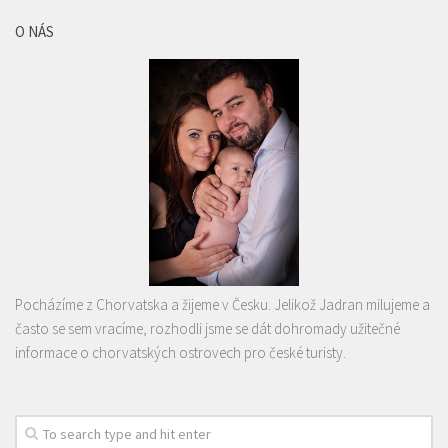
O NÁS
Pocházíme z Chorvatska a žijeme v Česku. Jelikož Jadran milujeme a
často se sem vracíme, rozhodli jsme se dát dohromady užitečné
informace o chorvatských ostrovech pro české turisty.