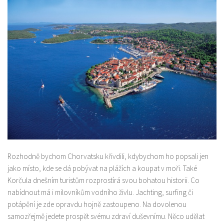
Rozhodně bychom Chorvatsku křivdili, kdybychom ho popsali jen
jako místo, kde se dá pobývat na plážích a koupat v moři. Také
Korčula dnešním turistům rozprostírá svou bohatou historii. Co
nabídnout má i milovníkům vodního živlu. Jachting, surfing či
potápění je zde opravdu hojně zastoupeno. Na dovolenou
samozřejmě jedete prospět svému zdraví duševnímu. Něco udělat