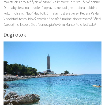
můžete ale i pro své fyzické zdraví. Zajímavostí je místní léčivé bahno.
O to, abyste se na dovolené opravdu nenudili, se postará nabídka
kulturních akcí. Například folklórní slavnost svátku sv. Petra a Pavla.
V podstatě tento lidový svátek připomíná našinci dobře známé Pálení
čarodějnic. Nebo dáte přednost písňovému Marco Polo festivalu?
Dugi otok