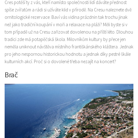
Cres potěší ty z vás, kteří namísto společnosti lidí dáváte přednost
spíše zvířatům a rádi si užíváte klid v přírodě. Na Cresu naleznete dvě
ornitologické rezervace. Baví vás vidina prázdnin tak trochu jinak
než jako tradiční koupání v moři a relaxace na pláži? Měli byste si v
tom případě už na Cresu zařizovat dovolenou na příští léto. Dlouhou
tradici zde má potapěčská škola. Milovníkům kultury by přece jen
neměla uniknout návštěva místního františkánského kláštera. Jednak
pro jeho nespornou historickou hodnotu a jednak díky pestré škále
kulturních akcí. Proč si o dovolené třeba nezajít na koncert?
Brač