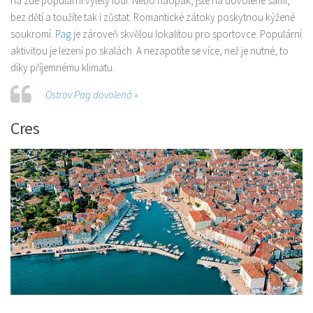
na zde populární výlety lodí. Nebo naopak, jste na dovolené sami,
bez dětí a toužíte tak i zůstat. Romantické zátoky poskytnou kýžené
soukromí.
Pag
je zároveň skvělou lokalitou pro sportovce. Populární
aktivitou je lezení po skalách. A nezapotíte se více, než je nutné, to
díky příjemnému klimatu.
Ostrov Pag dovolená »
Cres