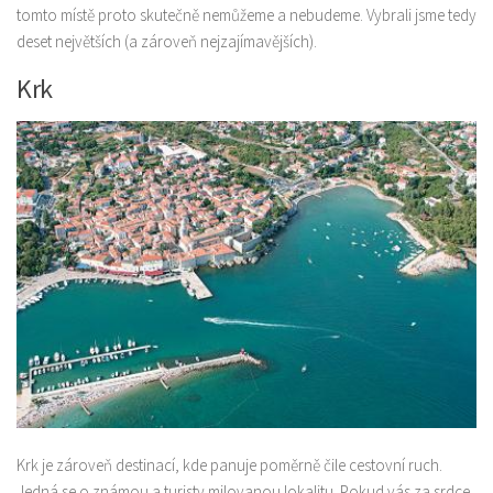
tomto místě proto skutečně nemůžeme a nebudeme. Vybrali jsme tedy
deset největších (a zároveň nejzajímavějších).
Krk
Krk je zároveň destinací, kde panuje poměrně čile cestovní ruch.
Jedná se o známou a turisty milovanou lokalitu. Pokud vás za srdce