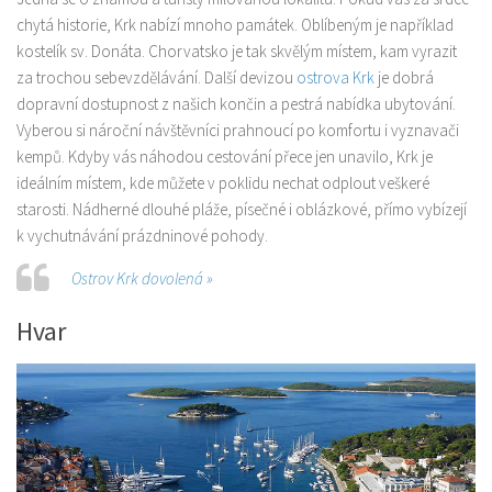
chytá historie, Krk nabízí mnoho památek. Oblíbeným je například
kostelík sv. Donáta. Chorvatsko je tak skvělým místem, kam vyrazit
za trochou sebevzdělávání. Další devizou
ostrova Krk
je dobrá
dopravní dostupnost z našich končin a pestrá nabídka ubytování.
Vyberou si nároční návštěvníci prahnoucí po komfortu i vyznavači
kempů. Kdyby vás náhodou cestování přece jen unavilo, Krk je
ideálním místem, kde můžete v poklidu nechat odplout veškeré
starosti. Nádherné dlouhé pláže, písečné i oblázkové, přímo vybízejí
k vychutnávání prázdninové pohody.
Ostrov Krk dovolená »
Hvar