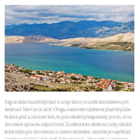
Pag se stále razantněji hlásí o svoje slovo ve světě dovolenkových
destinací. Není se co divit. V Pagu naleznete nádherné písečné pláže.
Krásná pláž a zároveň klid, to jsou ideální předpoklady pro to, si na
dovolené opravdu odpočinout. Zvolíte-li tuto destinaci coby ideální
tiché místo pro dovolenou s vašimi ratolestmi, vezměte je například