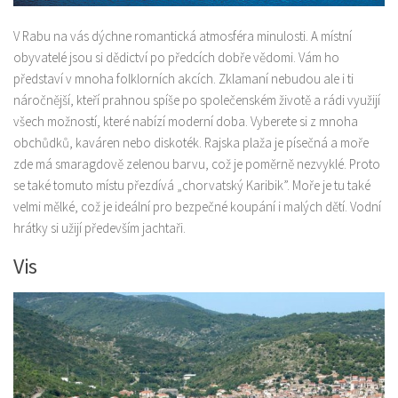
V Rabu na vás dýchne romantická atmosféra minulosti. A místní
obyvatelé jsou si dědictví po předcích dobře vědomi. Vám ho
představí v mnoha folklorních akcích. Zklamaní nebudou ale i ti
náročnější, kteří prahnou spíše po společenském životě a rádi využijí
všech možností, které nabízí moderní doba. Vyberete si z mnoha
obchůdků, kaváren nebo diskoték. Rajska plaža je písečná a moře
zde má smaragdově zelenou barvu, což je poměrně nezvyklé. Proto
se také tomuto místu přezdívá „chorvatský Karibik”. Moře je tu také
velmi mělké, což je ideální pro bezpečné koupání i malých dětí. Vodní
hrátky si užijí především jachtaři.
Vis