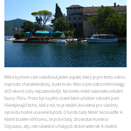
Měli-li bychom vám nabídnout jeden aspekt, který je pro tento ostrov
naprosto charakteristický, bude to les. Mezi svými ostrovními kolegy
drží rekord coby nejzalesněnější. Na tomto místě naleznete unikátní
faunu i flóru. Proto byl na jeho území také vyhlášen národní park.
Všeobjímající ticho, klid a mír, to je ideální dovolená pro všechny
opravdu hodně unavené bytosti. O turistu tady téměř nezavadíte. A
klidně budete věřit tomu, že právě tady ztroskotal Homérův
Odysseus, aby zde následně u Kalypsó strávil sedm let. A vlastně