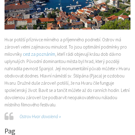
Hvar potěší příznivce mírného a příjemného podnebí. Ostrov má
zároveň velmi zajímavou minulost. To jsou optimální podmínky pro
milovníky
cest za poznáním
, kteří rádi objevují krásu dob dávno
uplynulých. Původní dominantou města byl hrad, který později
nahradila pevnost Španjol. Její monumentální půvab můžete v Hvaru
obdivovat dodnes. Hlavní náměstí sv. Štěpána (Pjaca) je ozdobou
Hvaru. Družné duše zároveň potěší, že na Hvaru čile funguje
společenský život. Bavit se a tančit můžete až do ranních hodin. Letní
dovolenou zároveň lze podbarvit neopakovatelnou náladou
místního filmového festivalu.
Ostrov Hvar dovolená »
Pag