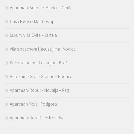
Apartmani Antonio-Mladen - Omiš
Casa Bellea - Mali Lošinj
Luxury villa Cvita - Kaštela
Vila s bazenom i jacuzzijima - Vodice
Kuća za odmor Lokanjac - Brač
Autokamp Grot - Gradac – Podaca
Apartmani Ropuš - Novalja – Pag
Apartman Melis - Podgora
Apartmani Kordić - ostrov Hvar